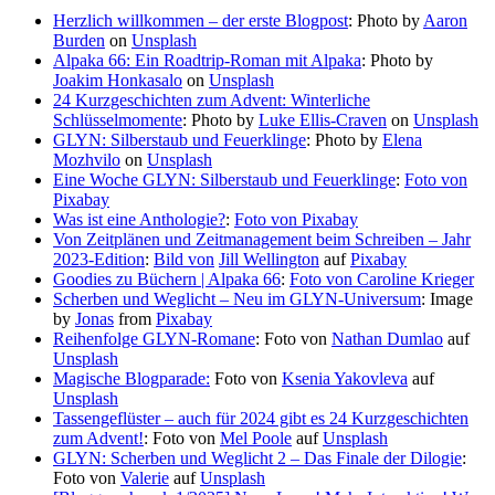
Herzlich willkommen – der erste Blogpost
: Photo by
Aaron
Burden
on
Unsplash
Alpaka 66: Ein Roadtrip-Roman mit Alpaka
: Photo by
Joakim Honkasalo
on
Unsplash
24 Kurzgeschichten zum Advent: Winterliche
Schlüsselmomente
: Photo by
Luke Ellis-Craven
on
Unsplash
GLYN: Silberstaub und Feuerklinge
: Photo by
Elena
Mozhvilo
on
Unsplash
Eine Woche GLYN: Silberstaub und Feuerklinge
:
Foto von
Pixabay
Was ist eine Anthologie?
:
Foto von Pixabay
Von Zeitplänen und Zeitmanagement beim Schreiben – Jahr
2023-Edition
:
Bild von
Jill Wellington
auf
Pixabay
Goodies zu Büchern | Alpaka 66
:
Foto von Caroline Krieger
Scherben und Weglicht – Neu im GLYN-Universum
: Image
by
Jonas
from
Pixabay
Reihenfolge GLYN-Romane
: Foto von
Nathan Dumlao
auf
Unsplash
Magische Blogparade:
Foto von
Ksenia Yakovleva
auf
Unsplash
Tassengeflüster – auch für 2024 gibt es 24 Kurzgeschichten
zum Advent!
: Foto von
Mel Poole
auf
Unsplash
GLYN: Scherben und Weglicht 2 – Das Finale der Dilogie
:
Foto von
Valerie
auf
Unsplash