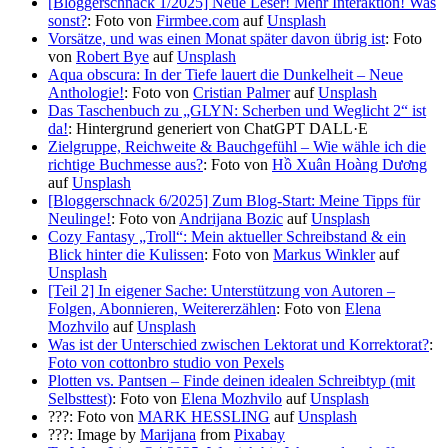
[Bloggerschnack 1/2025] Neue Leser! Mehr Interaktion! Was
sonst?
: Foto von
Firmbee.com
auf
Unsplash
Vorsätze, und was einen Monat später davon übrig ist
: Foto
von
Robert Bye
auf
Unsplash
Aqua obscura: In der Tiefe lauert die Dunkelheit – Neue
Anthologie!
: Foto von
Cristian Palmer
auf
Unsplash
Das Taschenbuch zu „GLYN: Scherben und Weglicht 2“ ist
da!
: Hintergrund generiert von ChatGPT DALL·E
Zielgruppe, Reichweite & Bauchgefühl – Wie wähle ich die
richtige Buchmesse aus?
: Foto von
Hồ Xuân Hoàng Dương
auf
Unsplash
[Bloggerschnack 6/2025] Zum Blog-Start: Meine Tipps für
Neulinge!
: Foto von
Andrijana Bozic
auf
Unsplash
Cozy Fantasy „Troll“: Mein aktueller Schreibstand & ein
Blick hinter die Kulissen
: Foto von
Markus Winkler
auf
Unsplash
[Teil 2] In eigener Sache: Unterstützung von Autoren –
Folgen, Abonnieren, Weitererzählen
: Foto von
Elena
Mozhvilo
auf
Unsplash
Was ist der Unterschied zwischen Lektorat und Korrektorat?
:
Foto von cottonbro studio von Pexels
Plotten vs. Pantsen – Finde deinen idealen Schreibtyp (mit
Selbsttest)
: Foto von
Elena Mozhvilo
auf
Unsplash
???: Foto von
MARK HESSLING
auf
Unsplash
???: Image by
Marijana
from
Pixabay