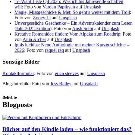
To-Want-Liste Q4 2025: Was ich bis Jahresende schaffen
will
: Foto von
Vardan Papikyan
auf
Unsplash
Magie, Missgeschicke & Met: So geht’s weiter mit dem Troll
:
Foto von
Zooey Li
auf
Unsplash
Unvergessliche Geschenke – Ein Adventskalender zum Lesen
(Jahr 2025-Edition)
: Foto von
Ansh Sethi
auf
Unsplash
Kreative Romanidee finden: Vom Alpaka zum Roadtrip
: Foto
von
Ania Archer
auf
Unsplash
Ignis lucidus: Neue Anthologie mit meiner Kurzgeschichte –
2026
: Foto von
raquel raq
auf
Unsplash
Sonstige Bilder
Kontaktformular
: Foto von
erica steeves
auf
Unsplash
Blog-Introbild: Foto von
Jess Bailey
auf
Unsplash
Beliebte
Blogposts
Bücher auf den Kindle laden – wie funktioniert das?