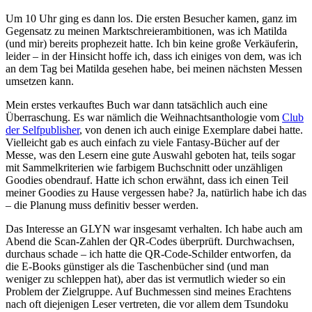
Um 10 Uhr ging es dann los. Die ersten Besucher kamen, ganz im
Gegensatz zu meinen Marktschreierambitionen, was ich Matilda
(und mir) bereits prophezeit hatte. Ich bin keine große Verkäuferin,
leider – in der Hinsicht hoffe ich, dass ich einiges von dem, was ich
an dem Tag bei Matilda gesehen habe, bei meinen nächsten Messen
umsetzen kann.
Mein erstes verkauftes Buch war dann tatsächlich auch eine
Überraschung. Es war nämlich die Weihnachtsanthologie vom
Club
der Selfpublisher
, von denen ich auch einige Exemplare dabei hatte.
Vielleicht gab es auch einfach zu viele Fantasy-Bücher auf der
Messe, was den Lesern eine gute Auswahl geboten hat, teils sogar
mit Sammelkriterien wie farbigem Buchschnitt oder unzähligen
Goodies obendrauf. Hatte ich schon erwähnt, dass ich einen Teil
meiner Goodies zu Hause vergessen habe? Ja, natürlich habe ich das
– die Planung muss definitiv besser werden.
Das Interesse an GLYN war insgesamt verhalten. Ich habe auch am
Abend die Scan-Zahlen der QR-Codes überprüft. Durchwachsen,
durchaus schade – ich hatte die QR-Code-Schilder entworfen, da
die E-Books günstiger als die Taschenbücher sind (und man
weniger zu schleppen hat), aber das ist vermutlich wieder so ein
Problem der Zielgruppe. Auf Buchmessen sind meines Erachtens
nach oft diejenigen Leser vertreten, die vor allem dem Tsundoku