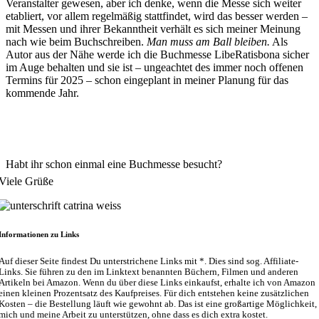
Veranstalter gewesen, aber ich denke, wenn die Messe sich weiter
etabliert, vor allem regelmäßig stattfindet, wird das besser werden –
mit Messen und ihrer Bekanntheit verhält es sich meiner Meinung
nach wie beim Buchschreiben.
Man muss am Ball bleiben.
Als
Autor aus der Nähe werde ich die Buchmesse LibeRatisbona sicher
im Auge behalten und sie ist – ungeachtet des immer noch offenen
Termins für 2025 – schon eingeplant in meiner Planung für das
kommende Jahr.
Habt ihr schon einmal eine Buchmesse besucht?
Viele Grüße
Informationen zu Links
Auf dieser Seite findest Du unterstrichene Links mit *. Dies sind sog. Affiliate-
Links. Sie führen zu den im Linktext benannten Büchern, Filmen und anderen
Artikeln bei Amazon. Wenn du über diese Links einkaufst, erhalte ich von Amazon
einen kleinen Prozentsatz des Kaufpreises. Für dich entstehen keine zusätzlichen
Kosten – die Bestellung läuft wie gewohnt ab. Das ist eine großartige Möglichkeit,
mich und meine Arbeit zu unterstützen, ohne dass es dich extra kostet.