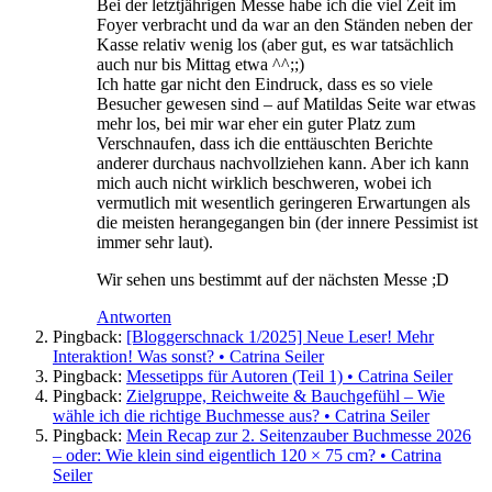
Bei der letztjährigen Messe habe ich die viel Zeit im
Foyer verbracht und da war an den Ständen neben der
Kasse relativ wenig los (aber gut, es war tatsächlich
auch nur bis Mittag etwa ^^;;)
Ich hatte gar nicht den Eindruck, dass es so viele
Besucher gewesen sind – auf Matildas Seite war etwas
mehr los, bei mir war eher ein guter Platz zum
Verschnaufen, dass ich die enttäuschten Berichte
anderer durchaus nachvollziehen kann. Aber ich kann
mich auch nicht wirklich beschweren, wobei ich
vermutlich mit wesentlich geringeren Erwartungen als
die meisten herangegangen bin (der innere Pessimist ist
immer sehr laut).
Wir sehen uns bestimmt auf der nächsten Messe ;D
Antworten
Pingback:
[Bloggerschnack 1/2025] Neue Leser! Mehr
Interaktion! Was sonst? • Catrina Seiler
Pingback:
Messetipps für Autoren (Teil 1) • Catrina Seiler
Pingback:
Zielgruppe, Reichweite & Bauchgefühl – Wie
wähle ich die richtige Buchmesse aus? • Catrina Seiler
Pingback:
Mein Recap zur 2. Seitenzauber Buchmesse 2026
– oder: Wie klein sind eigentlich 120 × 75 cm? • Catrina
Seiler