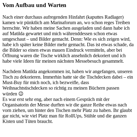
Vom Aufbau und Warten
Nach einer durchaus aufregenden Hinfahrt (kaputtes Radlager)
kamen wir pünktlich am Marinaforum an, wo schon reges Treiben
herrschte. Wir haben meine Sachen ausgeladen und dann habe ich
auf Matilda gewartet und mich währenddessen schon etwas
umgeschaut – und Bilder gemacht. Denn: Wie es sich zeigen wird,
habe ich später keine Bilder mehr gemacht. Das ist etwas schade, da
die Bilder so einen etwas mauen Eindruck vermitteln, aber bei
Öffnung waren die Tische wirklich ansehnlich dekoriert und ich
habe viele Ideen für meinen nächsten Messebesuch gesammelt.
Nachdem Matilda angekommen ist, haben wir angefangen, unseren
Tisch zu dekorieren. Immerhin hatte sie die Tischdecken dabei – ein
Must-Buy für mich noch, ich bezweifle, dass
Weihnachtstischdecken so richtig zu meinen Büchern passen
würden 😉
Es war erst sehr eng, aber nach einem Gespräch mit der
Organisatorin der Messe durften wir die ganze Reihe etwas nach
vorn ziehen, um hinter den Tischen mehr Platz zu haben. Ihr glaubt
gar nicht, wie viel Platz man für RollUps, Stühle und die ganzen
Kisten und Tüten braucht.