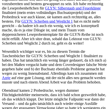
vorzubereiten und bestens gewappnet zu sein. Ich habe rechtzeitig
die Leseprobenheftchen für
GLYN: Silberstaub und Feuerklinge
finalisiert (mein erstes vollständiges Buchsatzprojekt) und der
Probedruck war auch klasse, sie kamen auch rechtzeitig an, alles
bestens. Für
GLYN: Scherben und Weglicht 1
hat es nicht mehr
gereicht – da hadere ich auch ein wenig, wie ich es konzeptuell
mache, da es ja eine Dilogie ist, und mein Traum vom
deppensicheren Leseprobentemplate für die GLYN-Reihe ist noch
nicht erfüllt. Aber ich sitze dran, sobald das Lektorat von GLYN:
Scherben und Weglicht 2 durch ist, geht es da weiter!
Wesentlich wichtiger war es, bis zu diesem Termin die
Taschenbücher für GLYN: Scherben und Weglicht 1 finalisiert zu
haben. Das hat tatsächlich ein wenig länger gedauert, da ich mich a)
bei den Maßen verguckt hatte und dem Coverdesigner falsche Werte
gegeben habe und b) der Buchsatz ebenfalls Probleme gemacht hat
wegen zu wenig Innenabstand. Allerdings kam ich zusammen mit
Antje
auf eine gute Lösung, mit der nicht alles neu gemacht werden
musste und nach einem Abend Arbeit war das Problem behoben.
Obendrauf kamen 2 Probedrucke, wegen dummer
Flüchtigkeitsfehler meinerseits, dass ich bald schon gezweifelt habe,
ob das wirklich klappt. Der letzte mögliche Failpunkt war dann der
Versand – und da gabs tatsächlich auch wieder einige Ausfälle
wegen der grausamen Verpackung (aber so hatte ich wenigstens ein